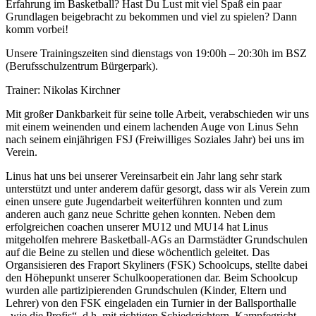
Erfahrung im Basketball? Hast Du Lust mit viel Spaß ein paar
Grundlagen beigebracht zu bekommen und viel zu spielen? Dann
komm vorbei!
Unsere Trainingszeiten sind dienstags von 19:00h – 20:30h im BSZ
(Berufsschulzentrum Bürgerpark).
Trainer: Nikolas Kirchner
Mit großer Dankbarkeit für seine tolle Arbeit, verabschieden wir uns
mit einem weinenden und einem lachenden Auge von Linus Sehn
nach seinem einjährigen FSJ (Freiwilliges Soziales Jahr) bei uns im
Verein.
Linus hat uns bei unserer Vereinsarbeit ein Jahr lang sehr stark
unterstützt und unter anderem dafür gesorgt, dass wir als Verein zum
einen unsere gute Jugendarbeit weiterführen konnten und zum
anderen auch ganz neue Schritte gehen konnten. Neben dem
erfolgreichen coachen unserer MU12 und MU14 hat Linus
mitgeholfen mehrere Basketball-AGs an Darmstädter Grundschulen
auf die Beine zu stellen und diese wöchentlich geleitet. Das
Organsisieren des Fraport Skyliners (FSK) Schoolcups, stellte dabei
den Höhepunkt unserer Schulkooperationen dar. Beim Schoolcup
wurden alle partizipierenden Grundschulen (Kinder, Eltern und
Lehrer) von den FSK eingeladen ein Turnier in der Ballsporthalle
„wie die Profis“, d.h. mit richtigen Schiedsrichtern, Kampfegricht,