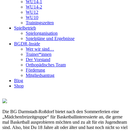
WU14-1
WU14-2
WU12
WU10
Trainingszeiten
Spielbetrieb
Spielorganisation
Spielpläne und Ergebnisse
BGDR-Inside
Wer wir sind…
Trainer*innen
Der Vorstand
Orthopädisches Team
Förderung
Mitgliedsantrag
Blog
Shop
Die BG Darmstadt-Roßdorf bietet nach den Sommerferien eine
„Mädchenfreizeitgruppe“ für Basketballinteressierte an, die gerne
mal Basketball ausprobieren möchten und zu alt für ein Jugendteam
sind. Also, bist Du 18 Jahre alt oder älter und hast noch nicht so viel