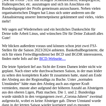
Hallensprecher, etc. auszutragen und sich im Anschluss ein
Bundesligaspiel der Profis gemeinsam anzuschauen. Neben vielen
organisatorischen Dingen hat Linus sich unter anderem um die
Aktualisierung unserer Internetpräsenz gekümmert und vieles, vieles
mehr!
Wir sagen auf Wiedersehen und ein herzliches Dankeschön für
Deine tolle Arbeit Linus, und wünschen Dir für Deine Zukunft alles
Gute!
Wir blicken außerdem voraus und können schon jetzt zwei FSJ-
Stellen für die Saison 2023/2024 anbieten. Basketballbegeisterte, die
sich für einen Freiwilligendienst bei BCD und BGDR interessieren,
finden mehr Info auf der
BCD-Webseite…
Die letzte Spielzeit lief aus Sicht der Ersten Damen leider nicht wie
geplant. Nach einer sehr durchwachsenen Saison, in der man leider
zu selten den kompletten Kader fit zusammen hatte, stand am Ende
der Abstieg aus der Regionalliga zu Buche. Unter „normalen
Umständen“ hätte man den Abstieg auch aus eigener Kraft
vermieden, musste aber aufgrund der höheren Anzahl an Absteigern
aus den oberen Ligen, Platz machen. Die 1. und 2. Bundesliga
wurde nämlich in den vergangenen zwei „Corona-Jahren“ zweimal
aufgestockt, wobei es keine Absteiger gab. Dieser Umstand wurde
dann in der letzten Saison wieder korrigiert und es mussten