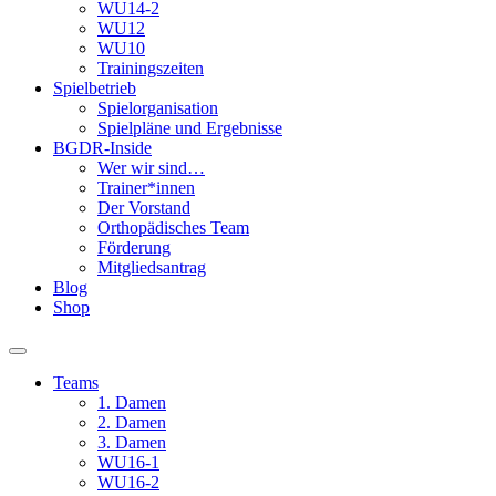
WU14-2
WU12
WU10
Trainingszeiten
Spielbetrieb
Spielorganisation
Spielpläne und Ergebnisse
BGDR-Inside
Wer wir sind…
Trainer*innen
Der Vorstand
Orthopädisches Team
Förderung
Mitgliedsantrag
Blog
Shop
Teams
1. Damen
2. Damen
3. Damen
WU16-1
WU16-2