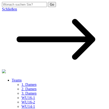
Schließen
Teams
1. Damen
2. Damen
3. Damen
WU16-1
WU16-2
WU14-1