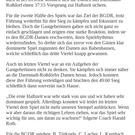
Roßdorf einen 37:15 Vorsprung zur Halbzeit sichern.
SPIELORGANISATION
Für die zweite Hälfte des Spiels war das Ziel der BGDR, trotz
SPIELPLÄNE UND ERGEBNISSE
Führung weiterhin für den Sieg zu kämpfen und fokussiert zu
bleiben. Doch die Gastgeberinnen gaben sich nicht ganz so
BGDR-INSIDE
einfach geschlagen und zeigten eine starke Reaktion, indem sie
es den BGDR-Damen erschwerten, ihren Spielrhythmus
WER WIR SIND…
wiederzufinden. So drehte sich das zuvor von den Gästen klar
TRAINER*INNEN
dominierte Spiel zugunsten der Damen aus Babenhausen,
welche schließlich das dritte Viertel knapp gewannen.
DER VORSTAND
ORTHOPÄDISCHES TEAM
Auch im letzten Viertel war an ein Aufgeben der
Gastgeberinnen nicht zu denken. Sie kämpften sich immer näher
FÖRDERUNG
an die Darmstadt-Roßdörfer Damen heran. Jedoch konnten
MITGLIEDSANTRAG
diese ihre Führung verteidigen und brachten den 49:60 Sieg
schließlich dann souverän nach Hause.
BLOG
,,Die erste Halbzeit war sehr stark von uns und wir haben sehr
dominant gespielt. Allerdings konnten wir leider im letzten
SHOP
Viertel dem Spiel nicht mehr unseren Stempel aufdrücken. Wenn
wir aber daraus die richtigen Lehren ziehen, war das Spiel sehr
wichtig für uns, um daran zu wachsen!“ folgerte Coach Harald
Roth.
Für die BGDR spielten: B. Türkoglu, C. Lacher, L. Kernbach,