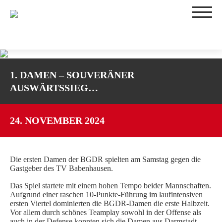
TEAMS
1. DAMEN – SOUVERÄNER
1. DAMEN
AUSWÄRTSSIEG…
2. DAMEN
3. DAMEN
WU16-1
24. NOVEMBER 2024
WU16-2
WU14-1
Die ersten Damen der BGDR spielten am Samstag gegen die
WU14-2
Gastgeber des TV Babenhausen.
WU12
Das Spiel startete mit einem hohen Tempo beider Mannschaften.
WU10
Aufgrund einer raschen 10-Punkte-Führung im laufintensiven
TRAININGSZEITEN
ersten Viertel dominierten die BGDR-Damen die erste Halbzeit.
Vor allem durch schönes Teamplay sowohl in der Offense als
SPIELBETRIEB
auch in der Defense konnten sich die Damen aus Darmstadt-