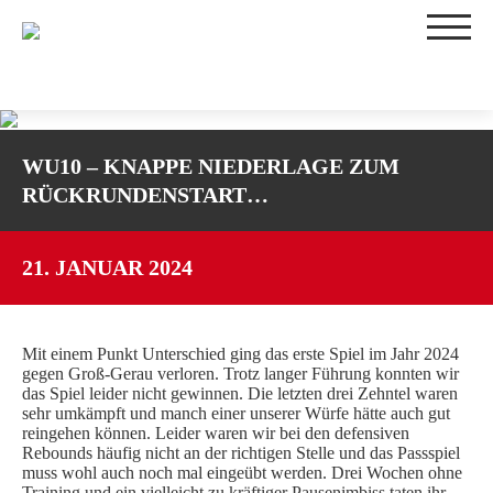
TEAMS
WU10 – KNAPPE NIEDERLAGE ZUM
1. DAMEN
RÜCKRUNDENSTART…
2. DAMEN
3. DAMEN
WU16-1
21. JANUAR 2024
WU16-2
WU14-1
Mit einem Punkt Unterschied ging das erste Spiel im Jahr 2024
WU14-2
gegen Groß-Gerau verloren. Trotz langer Führung konnten wir
WU12
das Spiel leider nicht gewinnen. Die letzten drei Zehntel waren
sehr umkämpft und manch einer unserer Würfe hätte auch gut
WU10
reingehen können. Leider waren wir bei den defensiven
TRAININGSZEITEN
Rebounds häufig nicht an der richtigen Stelle und das Passspiel
muss wohl auch noch mal eingeübt werden. Drei Wochen ohne
SPIELBETRIEB
Training und ein vielleicht zu kräftiger Pausenimbiss taten ihr