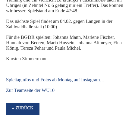
Übriges (in Zehntel Nr. 6 gelang nur ein Treffer). Das können
SPIELORGANISATION
wir besser. Spielstand am Ende 47:48.
SPIELPLÄNE UND ERGEBNISSE
Das nächste Spiel findet am 04.02. gegen Langen in der
Zahlwaldhalle statt (10:00).
BGDR-INSIDE
Für die BGDR spielten: Johanna Mann, Marlene Fischer,
WER WIR SIND…
Hannah von Beeren, Maria Hussein, Johanna Altmeyer, Fina
TRAINER*INNEN
König, Tereza Pehar und Paula Michel.
DER VORSTAND
Karsten Zimmermann
ORTHOPÄDISCHES TEAM
FÖRDERUNG
S
pieltaginfos und Fotos ab Montag auf Instagram…
MITGLIEDSANTRAG
BLOG
Zur Teamseite der WU10
SHOP
« ZURÜCK