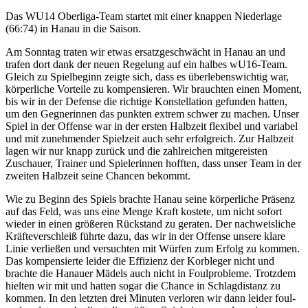
Das WU14 Oberliga-Team startet mit einer knappen Niederlage
(66:74) in Hanau in die Saison.
Am Sonntag traten wir etwas ersatzgeschwächt in Hanau an und
trafen dort dank der neuen Regelung auf ein halbes wU16-Team.
Gleich zu Spielbeginn zeigte sich, dass es überlebenswichtig war,
körperliche Vorteile zu kompensieren. Wir brauchten einen Moment,
bis wir in der Defense die richtige Konstellation gefunden hatten,
um den Gegnerinnen das punkten extrem schwer zu machen. Unser
Spiel in der Offense war in der ersten Halbzeit flexibel und variabel
und mit zunehmender Spielzeit auch sehr erfolgreich. Zur Halbzeit
lagen wir nur knapp zurück und die zahlreichen mitgereisten
Zuschauer, Trainer und Spielerinnen hofften, dass unser Team in der
zweiten Halbzeit seine Chancen bekommt.
Wie zu Beginn des Spiels brachte Hanau seine körperliche Präsenz
auf das Feld, was uns eine Menge Kraft kostete, um nicht sofort
wieder in einen größeren Rückstand zu geraten. Der nachweisliche
Kräfteverschleiß führte dazu, das wir in der Offense unsere klare
Linie verließen und versuchten mit Würfen zum Erfolg zu kommen.
Das kompensierte leider die Effizienz der Korbleger nicht und
brachte die Hanauer Mädels auch nicht in Foulprobleme. Trotzdem
hielten wir mit und hatten sogar die Chance in Schlagdistanz zu
kommen. In den letzten drei Minuten verloren wir dann leider foul-