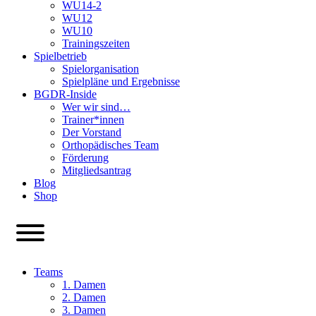
WU14-2
WU12
WU10
Trainingszeiten
Spielbetrieb
Spielorganisation
Spielpläne und Ergebnisse
BGDR-Inside
Wer wir sind…
Trainer*innen
Der Vorstand
Orthopädisches Team
Förderung
Mitgliedsantrag
Blog
Shop
Teams
1. Damen
2. Damen
3. Damen