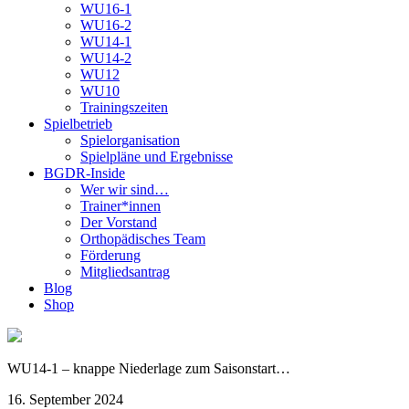
WU16-1
WU16-2
WU14-1
WU14-2
WU12
WU10
Trainingszeiten
Spielbetrieb
Spielorganisation
Spielpläne und Ergebnisse
BGDR-Inside
Wer wir sind…
Trainer*innen
Der Vorstand
Orthopädisches Team
Förderung
Mitgliedsantrag
Blog
Shop
WU14-1 – knappe Niederlage zum Saisonstart…
16. September 2024