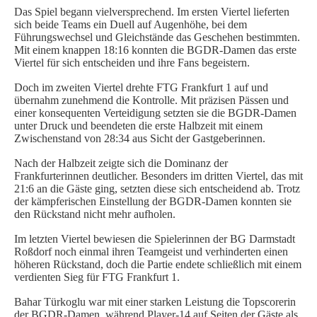
Das Spiel begann vielversprechend. Im ersten Viertel lieferten
SPIELORGANISATION
sich beide Teams ein Duell auf Augenhöhe, bei dem
Führungswechsel und Gleichstände das Geschehen bestimmten.
SPIELPLÄNE UND ERGEBNISSE
Mit einem knappen 18:16 konnten die BGDR-Damen das erste
Viertel für sich entscheiden und ihre Fans begeistern.
BGDR-INSIDE
Doch im zweiten Viertel drehte FTG Frankfurt 1 auf und
WER WIR SIND…
übernahm zunehmend die Kontrolle. Mit präzisen Pässen und
TRAINER*INNEN
einer konsequenten Verteidigung setzten sie die BGDR-Damen
unter Druck und beendeten die erste Halbzeit mit einem
DER VORSTAND
Zwischenstand von 28:34 aus Sicht der Gastgeberinnen.
ORTHOPÄDISCHES TEAM
Nach der Halbzeit zeigte sich die Dominanz der
FÖRDERUNG
Frankfurterinnen deutlicher. Besonders im dritten Viertel, das mit
MITGLIEDSANTRAG
21:6 an die Gäste ging, setzten diese sich entscheidend ab. Trotz
der kämpferischen Einstellung der BGDR-Damen konnten sie
BLOG
den Rückstand nicht mehr aufholen.
Im letzten Viertel bewiesen die Spielerinnen der BG Darmstadt
SHOP
Roßdorf noch einmal ihren Teamgeist und verhinderten einen
höheren Rückstand, doch die Partie endete schließlich mit einem
verdienten Sieg für FTG Frankfurt 1.
Bahar Türkoglu war mit einer starken Leistung die Topscorerin
der BGDR-Damen, während Player-14 auf Seiten der Gäste als