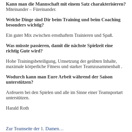
Kann man die Mannschaft mit einem Satz charakterisieren?
SPIELORGANISATION
Miteinander – Füreinander.
SPIELPLÄNE UND ERGEBNISSE
Welche Dinge sind Dir beim Training und beim Coaching
besonders wichtig?
BGDR-INSIDE
Ein guter Mix zwischen ernsthaftem Trainieren und Spaß.
WER WIR SIND…
TRAINER*INNEN
Was müsste passieren, damit die nächste Spielzeit eine
richtig Gute wird?
DER VORSTAND
Hohe Trainingsbeteiligung, Umsetzung der geübten Inhalte,
ORTHOPÄDISCHES TEAM
maximale körperliche Fitness und starker Teamzusammenhalt .
FÖRDERUNG
Wodurch kann man Eure Arbeit während der Saison
MITGLIEDSANTRAG
unterstützen?
BLOG
Anfeuern bei den Spielen und alle im Sinne einer Teamsportart
unterstützen.
SHOP
Harald Roth
Zur Teamseite der 1. Damen…