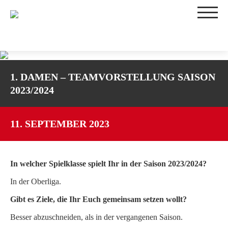
TEAMS
1. DAMEN – TEAMVORSTELLUNG SAISON
1. DAMEN
2023/2024
2. DAMEN
3. DAMEN
WU16-1
11. SEPTEMBER 2023
WU16-2
WU14-1
In welcher Spielklasse spielt Ihr in der Saison 2023/2024?
WU14-2
WU12
In der Oberliga.
WU10
Gibt es Ziele, die Ihr Euch gemeinsam setzen wollt?
TRAININGSZEITEN
Besser abzuschneiden, als in der vergangenen Saison.
SPIELBETRIEB