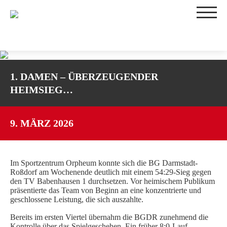
TEAMS
1. DAMEN – ÜBERZEUGENDER
1. DAMEN
HEIMSIEG…
2. DAMEN
3. DAMEN
WU16-1
9. MÄRZ 2026
WU16-2
WU14-1
Im Sportzentrum Orpheum konnte sich die BG Darmstadt-
WU14-2
Roßdorf am Wochenende deutlich mit einem 54:29-Sieg gegen
WU12
den TV Babenhausen 1 durchsetzen. Vor heimischem Publikum
präsentierte das Team von Beginn an eine konzentrierte und
WU10
geschlossene Leistung, die sich auszahlte.
TRAININGSZEITEN
Bereits im ersten Viertel übernahm die BGDR zunehmend die
SPIELBETRIEB
Kontrolle über das Spielgeschehen. Ein früher 8:0-Lauf