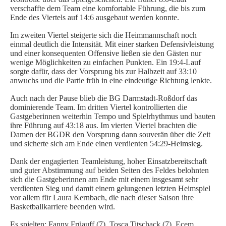
verschaffte dem Team eine komfortable Führung, die bis zum
SPIELORGANISATION
Ende des Viertels auf 14:6 ausgebaut werden konnte.
SPIELPLÄNE UND ERGEBNISSE
Im zweiten Viertel steigerte sich die Heimmannschaft noch
einmal deutlich die Intensität. Mit einer starken Defensivleistung
BGDR-INSIDE
und einer konsequenten Offensive ließen sie den Gästen nur
wenige Möglichkeiten zu einfachen Punkten. Ein 19:4-Lauf
WER WIR SIND…
sorgte dafür, dass der Vorsprung bis zur Halbzeit auf 33:10
TRAINER*INNEN
anwuchs und die Partie früh in eine eindeutige Richtung lenkte.
DER VORSTAND
Auch nach der Pause blieb die BG Darmstadt-Roßdorf das
ORTHOPÄDISCHES TEAM
dominierende Team. Im dritten Viertel kontrollierten die
Gastgeberinnen weiterhin Tempo und Spielrhythmus und bauten
FÖRDERUNG
ihre Führung auf 43:18 aus. Im vierten Viertel brachten die
MITGLIEDSANTRAG
Damen der BGDR den Vorsprung dann souverän über die Zeit
und sicherte sich am Ende einen verdienten 54:29-Heimsieg.
BLOG
Dank der engagierten Teamleistung, hoher Einsatzbereitschaft
und guter Abstimmung auf beiden Seiten des Feldes belohnten
SHOP
sich die Gastgeberinnen am Ende mit einem insgesamt sehr
verdienten Sieg und damit einem gelungenen letzten Heimspiel
vor allem für Laura Kernbach, die nach dieser Saison ihre
Basketballkarriere beenden wird.
Es spielten: Fanny Früauff (7), Tosca Titschack (7), Ecem