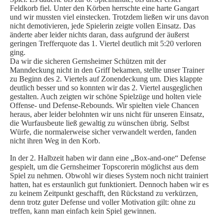
Feldkorb fiel. Unter den Körben herrschte eine harte Gangart
SPIELORGANISATION
und wir mussten viel einstecken. Trotzdem ließen wir uns davon
nicht demotivieren, jede Spielerin zeigte vollen Einsatz. Das
SPIELPLÄNE UND ERGEBNISSE
änderte aber leider nichts daran, dass aufgrund der äußerst
geringen Trefferquote das 1. Viertel deutlich mit 5:20 verloren
BGDR-INSIDE
ging.
Da wir die sicheren Gernsheimer Schützen mit der
WER WIR SIND…
Manndeckung nicht in den Griff bekamen, stellte unser Trainer
TRAINER*INNEN
zu Beginn des 2. Viertels auf Zonendeckung um. Dies klappte
deutlich besser und so konnten wir das 2. Viertel ausgeglichen
DER VORSTAND
gestalten. Auch zeigten wir schöne Spielzüge und holten viele
ORTHOPÄDISCHES TEAM
Offense- und Defense-Rebounds. Wir spielten viele Chancen
heraus, aber leider belohnten wir uns nicht für unseren Einsatz,
FÖRDERUNG
die Wurfausbeute ließ gewaltig zu wünschen übrig. Selbst
MITGLIEDSANTRAG
Würfe, die normalerweise sicher verwandelt werden, fanden
nicht ihren Weg in den Korb.
BLOG
In der 2. Halbzeit haben wir dann eine „Box-and-one“ Defense
SHOP
gespielt, um die Gernsheimer Topscorerin möglichst aus dem
Spiel zu nehmen. Obwohl wir dieses System noch nicht trainiert
hatten, hat es erstaunlich gut funktioniert. Dennoch haben wir es
zu keinem Zeitpunkt geschafft, den Rückstand zu verkürzen,
denn trotz guter Defense und voller Motivation gilt: ohne zu
treffen, kann man einfach kein Spiel gewinnen.