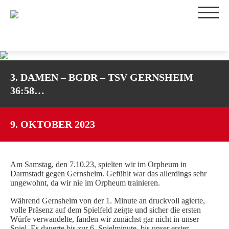
TEAMS
3. DAMEN – BGDR – TSV GERNSHEIM
1. DAMEN
36:58…
2. DAMEN
3. DAMEN
WU16-1
9. OKTOBER 2023
WU16-2
WU14-1
Am Samstag, den 7.10.23, spielten wir im Orpheum in
WU14-2
Darmstadt gegen Gernsheim. Gefühlt war das allerdings sehr
WU12
ungewohnt, da wir nie im Orpheum trainieren.
WU10
Während Gernsheim von der 1. Minute an druckvoll agierte,
TRAININGSZEITEN
volle Präsenz auf dem Spielfeld zeigte und sicher die ersten
Würfe verwandelte, fanden wir zunächst gar nicht in unser
SPIELBETRIEB
Spiel. Es dauerte bis zur 6. Spielminute, bis unser erster