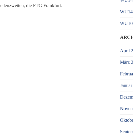
WU14-2
ellenzweiten, die FTG Frankfurt.
WU14-1
WU10 
ARC
April 
März 
Februa
Januar
Dezem
Novem
Oktobe
Septe