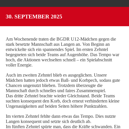
SPIELORGANISATION
30. SEPTEMBER 2025
SPIELPLÄNE UND ERGEBNISSE
BGDR-INSIDE
WER WIR SIND…
Am Wochenende traten die BGDR U12-Mädchen gegen die
TRAINER*INNEN
stark besetzte Mannschaft aus Langen an. Von Beginn an
entwickelte sich ein spannendes Spiel. Im ersten Zehntel
DER VORSTAND
begegneten sich beide Teams auf Augenhöhe. Das Tempo war
hoch, die Aktionen wechselten schnell – ein Spielabschnitt
ORTHOPÄDISCHES TEAM
voller Energie.
FÖRDERUNG
Auch im zweiten Zehntel blieb es ausgeglichen. Unsere
MITGLIEDSANTRAG
Mädchen hatten jedoch etwas Ball- und Korbpech, sodass gute
Chancen ungenutzt blieben. Trotzdem überzeugte die
BLOG
Mannschaft durch schnelles und faires Zusammenspiel.
Das dritte Zehntel brachte wieder Gleichstand. Beide Teams
SHOP
suchten konsequent den Korb, doch erneut verhinderten kleine
Ungenauigkeiten auf beiden Seiten höhere Punktzahlen.
Im vierten Zehntel fehlte dann etwas das Tempo. Dies nutzte
Langen konsequent und setzte sich deutlich ab.
Im fünften Zehntel spürte man, dass die Kräfte schwanden. Ein