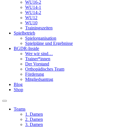
WU16-2
WU14-1
WU14-2
WU12
WU10
Trainingszeiten
Spielbetrieb
Spielorganisation
Spielpläne und Ergebnisse
BGDR-Inside
Wer wir sind…
Trainer*innen
Der Vorstand
Orthopädisches Team
Förderung
Mitgliedsantrag
Blog
Shop
Teams
1. Damen
2. Damen
3. Damen