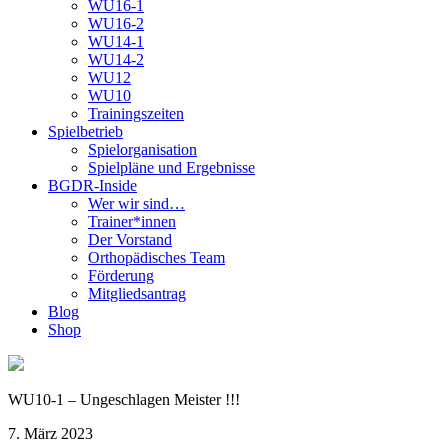
WU16-1
WU16-2
WU14-1
WU14-2
WU12
WU10
Trainingszeiten
Spielbetrieb
Spielorganisation
Spielpläne und Ergebnisse
BGDR-Inside
Wer wir sind…
Trainer*innen
Der Vorstand
Orthopädisches Team
Förderung
Mitgliedsantrag
Blog
Shop
WU10-1 – Ungeschlagen Meister !!!
7. März 2023