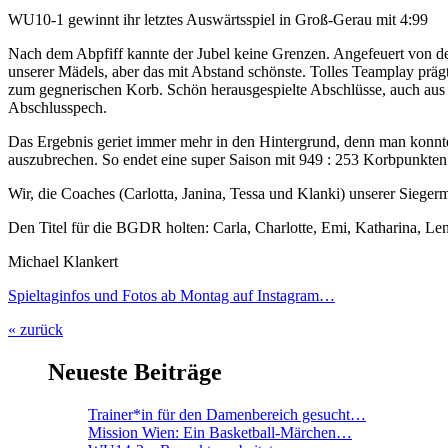
WU10-1 gewinnt ihr letztes Auswärtsspiel in Groß-Gerau mit 4:99
Nach dem Abpfiff kannte der Jubel keine Grenzen. Angefeuert von de
unserer Mädels, aber das mit Abstand schönste. Tolles Teamplay präg
zum gegnerischen Korb. Schön herausgespielte Abschlüsse, auch aus d
Abschlusspech.
Das Ergebnis geriet immer mehr in den Hintergrund, denn man konnte
auszubrechen. So endet eine super Saison mit 949 : 253 Korbpunkten
Wir, die Coaches (Carlotta, Janina, Tessa und Klanki) unserer Sie
Den Titel für die BGDR holten: Carla, Charlotte, Emi, Katharina, Len
Michael Klankert
Spieltaginfos und Fotos ab Montag auf Instagram…
« zurück
Neueste Beiträge
Trainer*in für den Damenbereich gesucht…
Mission Wien: Ein Basketball-Märchen…