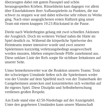
überzeugten dabei mit gutem Passspiel und schön
herausgespielten Körben. Rüsselsheim kam dagegen vor allem
SPIELORGANISATION
über Einzelaktionen ihrer Aufbauspielerin zu Punkten, die nur
SPIELPLÄNE UND ERGEBNISSE
schwer zu stoppen war und dabei teilweise sehr robust zu Werke
ging. Nach einer ausgeglichenen ersten Halbzeit ging unser
BGDR-INSIDE
Team mit einem knappen 19:23-Rückstand in die Pause.
WER WIR SIND…
Direkt nach Wiederbeginn gelang mit zwei schnellen Aktionen
der Ausgleich. Doch im weiteren Verlauf nahm die Härte im
TRAINER*INNEN
Spiel deutlich zu. Während die körperliche Spielweise des
DER VORSTAND
Heimteams immer intensiver wurde und zwei unserer
Spielerinnen kurzzeitig verletzungsbedingt ausgewechselt
ORTHOPÄDISCHES TEAM
werden mussten, blieben entsprechende Pfiffe zunehmend aus.
FÖRDERUNG
Diese unklare Linie der Refs sorgte für sichtbare Irritationen auf
unserer Seite.
MITGLIEDSANTRAG
Umso bemerkenswerter war die Reaktion unseres Teams: Trotz
BLOG
der schwierigen Umstände ließen sich die Spielerinnen weder
von der Unruhe auf dem Spielfeld noch von der Trainerbank der
SHOP
Gastgeberinnen anstecken und konzentrierten sich weiterhin auf
ihr eigenes Spiel. Diese Disziplin und Selbstbeherrschung
verdienen großen Respekt.
Am Ende stand eine 42:50-Niederlage auf der Anzeigetafel.
Unter den gegebenen Umständen kann unsere Mannschaft