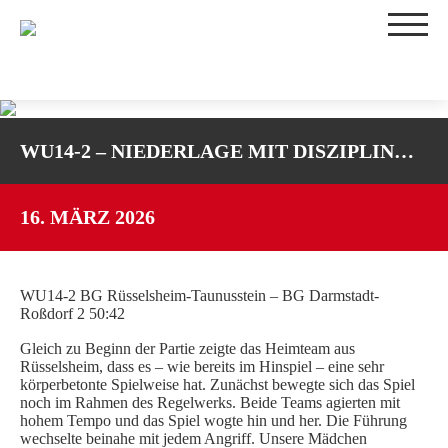
TEAMS
WU14-2 – NIEDERLAGE MIT DISZIPLIN…
1. DAMEN
2. DAMEN
3. DAMEN
16. MÄRZ 2026
WU16-1
WU16-2
WU14-1
WU14-2 BG Rüsselsheim-Taunusstein – BG Darmstadt-
Roßdorf 2 50:42
WU14-2
Gleich zu Beginn der Partie zeigte das Heimteam aus
WU12
Rüsselsheim, dass es – wie bereits im Hinspiel – eine sehr
WU10
körperbetonte Spielweise hat. Zunächst bewegte sich das Spiel
noch im Rahmen des Regelwerks. Beide Teams agierten mit
TRAININGSZEITEN
hohem Tempo und das Spiel wogte hin und her. Die Führung
wechselte beinahe mit jedem Angriff. Unsere Mädchen
SPIELBETRIEB