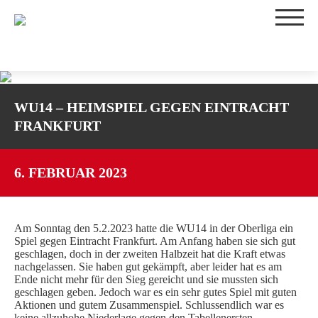
TEAMS
WU14 – HEIMSPIEL GEGEN EINTRACHT
1. DAMEN
FRANKFURT
2. DAMEN
3. DAMEN
WU16-1
6. FEBRUAR 2023
WU16-2
WU14-1
Am Sonntag den 5.2.2023 hatte die WU14 in der Oberliga ein
WU14-2
Spiel gegen Eintracht Frankfurt. Am Anfang haben sie sich gut
WU12
geschlagen, doch in der zweiten Halbzeit hat die Kraft etwas
nachgelassen. Sie haben gut gekämpft, aber leider hat es am
WU10
Ende nicht mehr für den Sieg gereicht und sie mussten sich
TRAININGSZEITEN
geschlagen geben. Jedoch war es ein sehr gutes Spiel mit guten
Aktionen und gutem Zusammenspiel. Schlussendlich war es
SPIELBETRIEB
keine allzuhohe Niederlage gegen den Tabellenersten.