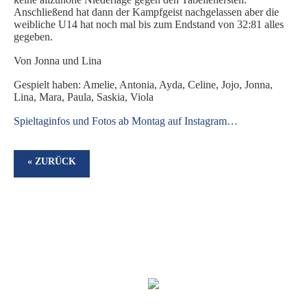
Anschließend hat dann der Kampfgeist nachgelassen aber die
SPIELORGANISATION
weibliche U14 hat noch mal bis zum Endstand von 32:81 alles
gegeben.
SPIELPLÄNE UND ERGEBNISSE
Von Jonna und Lina
BGDR-INSIDE
Gespielt haben: Amelie, Antonia, Ayda, Celine, Jojo, Jonna,
WER WIR SIND…
Lina, Mara, Paula, Saskia, Viola
TRAINER*INNEN
S
pieltaginfos und Fotos ab Montag auf Instagram…
DER VORSTAND
ORTHOPÄDISCHES TEAM
« ZURÜCK
FÖRDERUNG
MITGLIEDSANTRAG
BLOG
SHOP