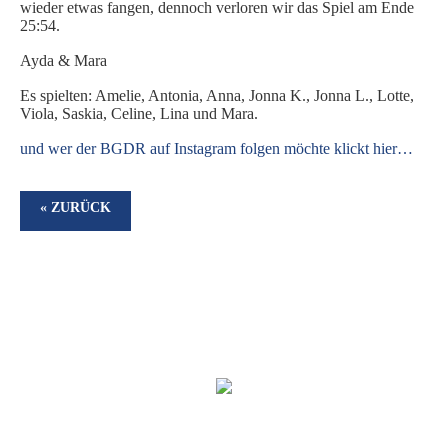
wieder etwas fangen, dennoch verloren wir das Spiel am Ende
25:54.
SPIELORGANISATION
SPIELPLÄNE UND ERGEBNISSE
Ayda & Mara
BGDR-INSIDE
Es spielten: Amelie, Antonia, Anna, Jonna K., Jonna L., Lotte,
Viola, Saskia, Celine, Lina und Mara.
WER WIR SIND…
und wer der BGDR auf Instagram folgen möchte klickt hier…
TRAINER*INNEN
DER VORSTAND
« ZURÜCK
ORTHOPÄDISCHES TEAM
FÖRDERUNG
MITGLIEDSANTRAG
BLOG
SHOP