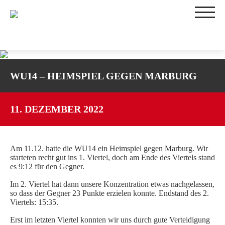
TEAMS
WU14 – HEIMSPIEL GEGEN MARBURG
1. DAMEN
2. DAMEN
3. DAMEN
11. DEZEMBER 2022
WU16-1
WU16-2
WU14-1
Am 11.12. hatte die WU14 ein Heimspiel gegen Marburg. Wir
starteten recht gut ins 1. Viertel, doch am Ende des Viertels stand
WU14-2
es 9:12 für den Gegner.
WU12
Im 2. Viertel hat dann unsere Konzentration etwas nachgelassen,
WU10
so dass der Gegner 23 Punkte erzielen konnte. Endstand des 2.
Viertels: 15:35.
TRAININGSZEITEN
Erst im letzten Viertel konnten wir uns durch gute Verteidigung
SPIELBETRIEB