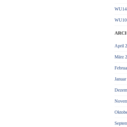
WU14-1
WU10 
ARC
April 
März 
Februa
Januar
Dezem
Novem
Oktobe
Septe