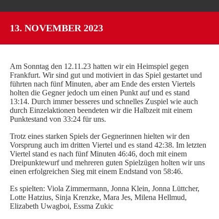
SPIELORGANISATION
13. NOVEMBER 2023
SPIELPLÄNE UND ERGEBNISSE
BGDR-INSIDE
WER WIR SIND…
Am Sonntag den 12.11.23 hatten wir ein Heimspiel gegen
TRAINER*INNEN
Frankfurt. Wir sind gut und motiviert in das Spiel gestartet und
führten nach fünf Minuten, aber am Ende des ersten Viertels
DER VORSTAND
holten die Gegner jedoch um einen Punkt auf und es stand
13:14. Durch immer besseres und schnelles Zuspiel wie auch
ORTHOPÄDISCHES TEAM
durch Einzelaktionen beendeten wir die Halbzeit mit einem
FÖRDERUNG
Punktestand von 33:24 für uns.
MITGLIEDSANTRAG
Trotz eines starken Spiels der Gegnerinnen hielten wir den
Vorsprung auch im dritten Viertel und es stand 42:38. Im letzten
BLOG
Viertel stand es nach fünf Minuten 46:46, doch mit einem
Dreipunktewurf und mehreren guten Spielzügen holten wir uns
SHOP
einen erfolgreichen Sieg mit einem Endstand von 58:46.
Es spielten: Viola Zimmermann, Jonna Klein, Jonna Lüttcher,
Lotte Hatzius, Sinja Krenzke, Mara Jes, Milena Hellmud,
Elizabeth Uwagboi, Essma Zukic