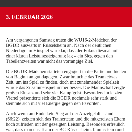
SPIELORGANISATION
3. FEBRUAR 2026
SPIELPLÄNE UND ERGEBNISSE
BGDR-INSIDE
WER WIR SIND…
Am vergangenen Samstag traten die WU16-2-Mädchen der
TRAINER*INNEN
BGDR auswärts in Rüsselsheim an. Nach der deutlichen
Niederlage im Hinspiel war klar, dass der Fokus diesmal auf
DER VORSTAND
einer klaren Leistungssteigerung lag – ein Sieg gegen den
Tabellenzweiten war nicht das vorrangige Ziel.
ORTHOPÄDISCHES TEAM
FÖRDERUNG
Die BGDR-Mädchen starteten engagiert in die Partie und hielten
von Beginn an gut dagegen. Zwar brauchte das Team etwas
MITGLIEDSANTRAG
Zeit, um ins Spiel zu finden, doch mit zunehmender Spielzeit
wurde das Zusammenspiel immer besser. Die Mannschaft zeigte
BLOG
großen Einsatz und sehr viel Kampfgeist. Besonders im letzten
Viertel präsentierte sich die BGDR nochmals sehr stark und
SHOP
stemmte sich mit viel Energie gegen den Favoriten.
Auch wenn am Ende kein Sieg auf der Anzeigetafel stand
(66:22), zeigten sich das Trainerteam und die mitgereisten Eltern
hoch zufrieden mit der gezeigten Leistung. Besonders erfreulich
war, dass man das Team der BG Rüsselsheim-Taunusstein rund