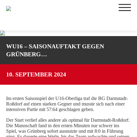
TEAMS
WU16 – SAISONAUFTAKT GEGEN
1. DAMEN
GRÜNBERG…
2. DAMEN
3. DAMEN
WU16-1
10. SEPTEMBER 2024
WU16-2
WU14-1
Im ersten Saisonspiel der U16-Oberliga traf die BG Darmstadt-
WU14-2
Roßdorf auf einen starken Gegner und musste sich nach einer
WU12
intensiven Partie mit 57:64 geschlagen geben.
WU10
Der Start verlief alles andere als optimal für Darmstadt-Roßdorf.
TRAININGSZEITEN
Die Mannschaft fand in den ersten Minuten nur schwer ins
Spiel, was Grünberg sofort ausnutzte und mit 8:0 in Führung
SPIELBETRIEB
ging. Es dauerte eine Weile, bis das Team aufwachte und seinen