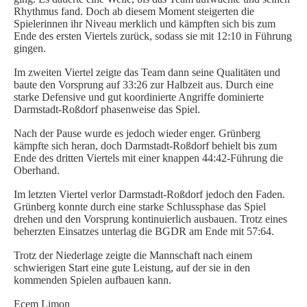
Rhythmus fand. Doch ab diesem Moment steigerten die
SPIELORGANISATION
Spielerinnen ihr Niveau merklich und kämpften sich bis zum
Ende des ersten Viertels zurück, sodass sie mit 12:10 in Führung
SPIELPLÄNE UND ERGEBNISSE
gingen.
BGDR-INSIDE
Im zweiten Viertel zeigte das Team dann seine Qualitäten und
baute den Vorsprung auf 33:26 zur Halbzeit aus. Durch eine
WER WIR SIND…
starke Defensive und gut koordinierte Angriffe dominierte
TRAINER*INNEN
Darmstadt-Roßdorf phasenweise das Spiel.
DER VORSTAND
Nach der Pause wurde es jedoch wieder enger. Grünberg
ORTHOPÄDISCHES TEAM
kämpfte sich heran, doch Darmstadt-Roßdorf behielt bis zum
Ende des dritten Viertels mit einer knappen 44:42-Führung die
FÖRDERUNG
Oberhand.
MITGLIEDSANTRAG
Im letzten Viertel verlor Darmstadt-Roßdorf jedoch den Faden.
BLOG
Grünberg konnte durch eine starke Schlussphase das Spiel
drehen und den Vorsprung kontinuierlich ausbauen. Trotz eines
beherzten Einsatzes unterlag die BGDR am Ende mit 57:64.
SHOP
Trotz der Niederlage zeigte die Mannschaft nach einem
schwierigen Start eine gute Leistung, auf der sie in den
kommenden Spielen aufbauen kann.
Ecem Limon