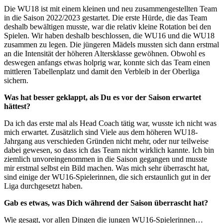
Die WU18 ist mit einem kleinen und neu zusammengestellten Team
in die Saison 2022/2023 gestartet. Die erste Hürde, die das Team
deshalb bewältigen musste, war die relativ kleine Rotation bei den
Spielen. Wir haben deshalb beschlossen, die WU16 und die WU18
zusammen zu legen. Die jüngeren Mädels mussten sich dann erstmal
an die Intensität der höheren Altersklasse gewöhnen. Obwohl es
deswegen anfangs etwas holprig war, konnte sich das Team einen
mittleren Tabellenplatz und damit den Verbleib in der Oberliga
sichern.
Was hat besser geklappt, als Du es vor der Saison erwartet
hättest?
Da ich das erste mal als Head Coach tätig war, wusste ich nicht was
mich erwartet. Zusätzlich sind Viele aus dem höheren WU18-
Jahrgang aus verschieden Gründen nicht mehr, oder nur teilweise
dabei gewesen, so dass ich das Team nicht wirklich kannte. Ich bin
ziemlich unvoreingenommen in die Saison gegangen und musste
mir erstmal selbst ein Bild machen. Was mich sehr überrascht hat,
sind einige der WU16-Spielerinnen, die sich erstaunlich gut in der
Liga durchgesetzt haben.
Gab es etwas, was Dich während der Saison überrascht hat?
Wie gesagt, vor allen Dingen die jungen WU16-Spielerinnen…