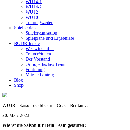
WU14-1
WU14-2
WU12
WU10
Trainingszeiten
Spielbetrieb
Spielorganisation
Spielpläne und Ergebnisse
BGDR-Inside
Wer wir sind…
Trainer*innen
Der Vorstand
Orthopädisches Team
Förderung
Mitgliedsantrag
Blog
Shop
WU18 – Saisonrückblick mit Coach Beritan…
20. März 2023
Wie ist die Saison für Dein Team gelaufen?