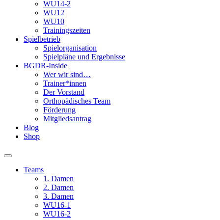
WU14-2
WU12
WU10
Trainingszeiten
Spielbetrieb
Spielorganisation
Spielpläne und Ergebnisse
BGDR-Inside
Wer wir sind…
Trainer*innen
Der Vorstand
Orthopädisches Team
Förderung
Mitgliedsantrag
Blog
Shop
Teams
1. Damen
2. Damen
3. Damen
WU16-1
WU16-2