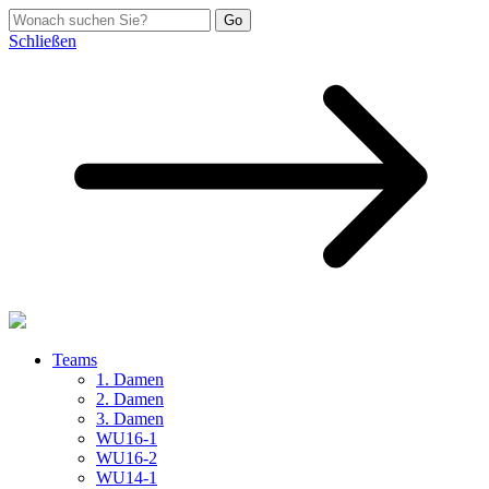
Schließen
Teams
1. Damen
2. Damen
3. Damen
WU16-1
WU16-2
WU14-1