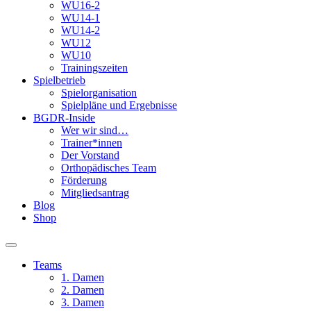
WU16-2
WU14-1
WU14-2
WU12
WU10
Trainingszeiten
Spielbetrieb
Spielorganisation
Spielpläne und Ergebnisse
BGDR-Inside
Wer wir sind…
Trainer*innen
Der Vorstand
Orthopädisches Team
Förderung
Mitgliedsantrag
Blog
Shop
Teams
1. Damen
2. Damen
3. Damen