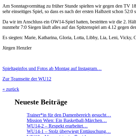
Am Sonntagvormittag zu früher Stunde spielten wir gegen den TV 1862 
sehr einseitiges Spiel, so dass es nach der ersten Halbzeit schon 52:0 
Da wir im Anschluss ein OW14-Spiel hatten, bestritten wir die 2. Hä
nunmehr 7:0 Siegen läuft alles auf das Spitzenspiel am 4.12 gegen de
Es siegten: Marie, Katharina, Gloria, Lotta, Libby, Lia, Leni, Vicky, 
Jürgen Henzler
S
pieltaginfos und Fotos ab Montag auf Instagram…
Zur Teamseite der WU12
« zurück
Neueste Beiträge
Trainer*in für den Damenbereich gesucht…
Mission Wien: Ein Basketball-Märchen…
WU14-2 – Respekt erarbeitet…
WU14-1 – Stolz überwiegt Enttäuschung…