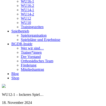
WU16-1
WU16-2
WU14-1
WU14-2
WU12
WU10
Trainingszeiten
Spielbetrieb
Spielorganisation
Spielpläne und Ergebnisse
BGDR-Inside
Wer wir sind…
Trainer*innen
Der Vorstand
Orthopädisches Team
Förderung
Mitgliedsantrag
Blog
Shop
WU12-1 – lockeres Spiel…
18. November 2024