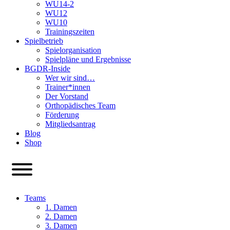
WU14-2
WU12
WU10
Trainingszeiten
Spielbetrieb
Spielorganisation
Spielpläne und Ergebnisse
BGDR-Inside
Wer wir sind…
Trainer*innen
Der Vorstand
Orthopädisches Team
Förderung
Mitgliedsantrag
Blog
Shop
Teams
1. Damen
2. Damen
3. Damen