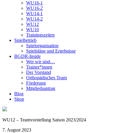
WU16-1
WU16-2
WU14-1
WU14-2
WU12
WU10
Trainingszeiten
Spielbetrieb
Spielorganisation
Spielpläne und Ergebnisse
BGDR-Inside
Wer wir sind…
Trainer*innen
Der Vorstand
Orthopädisches Team
Förderung
Mitgliedsantrag
Blog
Shop
WU12 – Teamvorstellung Saison 2023/2024
7. August 2023