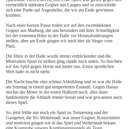
vermeidlich stärksten Gegner aus Langen und so entwickelte
SPIELORGANISATION
sich eine Partie auf Augenhöhe, die wir am Ende gewinnen
konnten.
SPIELPLÄNE UND ERGEBNISSE
Nach einer kurzen Pause trafen wir auf den zweitstärksten
BGDR-INSIDE
Gegner aus Marburg, die uns besonders mit ihrer Schnelligkeit
bei der extremen Hitze in der Halle vor Herausforderungen
WER WIR SIND…
stellten, aber am Ende gingen wir auch hier als Sieger vom
TRAINER*INNEN
Platz.
DER VORSTAND
Die Hitze in der Halle wurde immer erdrückender und die
ORTHOPÄDISCHES TEAM
Motivation Sport zu treiben ging rapide nach unten. So brachten
wir das Spiel gegen Herne nur hinter uns. Einen sportlichen
FÖRDERUNG
Wert hatte es nicht mehr.
MITGLIEDSANTRAG
Die Nacht brachte eine schöne Abkühlung und so war die Halle
BLOG
am Sonntag in einem gut temperierten Zustand. Gegen Hanau
stockte der Motor in der ersten Halbzeit noch, aber dann
funktionierte die Abläufe immer besser und war gewannen auch
SHOP
dieses Spiel.
So, jetzt fehlte nur noch ein Spiel zu Turniersieg und der
Gastgeber, die SG Weiterstadt, war unser Gegner. Konzentriert
und motiviert gingen wir in das Spiel und Weiterstadt bekam
eine Kostprobe unseres Kombinationsspiels als Team.