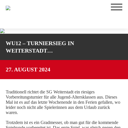
TEAMS
WU12 – TURNIERSIEG IN
1. DAMEN
WEITERSTADT…
2. DAMEN
3. DAMEN
WU16-1
27. AUGUST 2024
WU16-2
WU14-1
Traditionell richtet die SG Weiterstadt ein riesiges
WU14-2
Vorbereitungsturnier für alle Jugend-Altersklassen aus. Dieses
WU12
Mal ist es auf das letzte Wochenende in den Ferien gefallen, wo
leider noch nicht alle Spielerinnen aus dem Urlaub zurück
WU10
waren.
TRAININGSZEITEN
Trotzdem ist es ein Gradmesser, ob man gut für die kommende
SPIELBETRIEB
Spielrunde vorbereitet ist. Das erste Spiel, war gleich gegen den