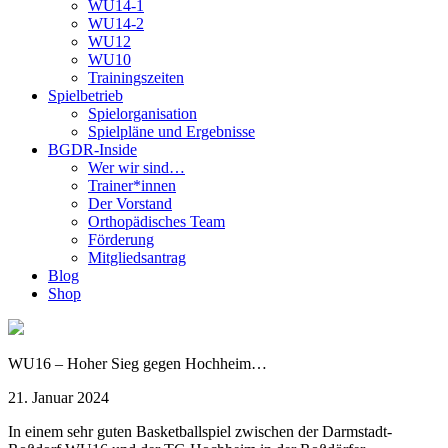
WU14-1
WU14-2
WU12
WU10
Trainingszeiten
Spielbetrieb
Spielorganisation
Spielpläne und Ergebnisse
BGDR-Inside
Wer wir sind…
Trainer*innen
Der Vorstand
Orthopädisches Team
Förderung
Mitgliedsantrag
Blog
Shop
WU16 – Hoher Sieg gegen Hochheim…
21. Januar 2024
In einem sehr guten Basketballspiel zwischen der Darmstadt-