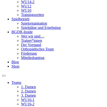
WU14-2
WU12
WU10
Trainingszeiten
Spielbetrieb
Spielorganisation
Spielpläne und Ergebnisse
BGDR-Inside
Wer wir sind…
Trainer*innen
Der Vorstand
Orthopädisches Team
Förderung
Mitgliedsantrag
Blog
Shop
Teams
1. Damen
2. Damen
3. Damen
WU16-1
WU16-2