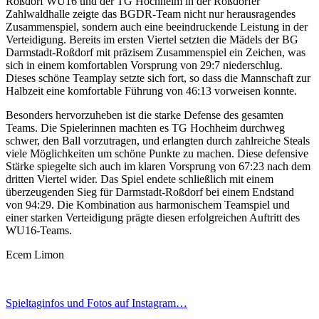
Roßdorf WU16 und der TG Hochheim in der Roßdörfer
Zahlwaldhalle zeigte das BGDR-Team nicht nur herausragendes
Zusammenspiel, sondern auch eine beeindruckende Leistung in der
Verteidigung. Bereits im ersten Viertel setzten die Mädels der BG
Darmstadt-Roßdorf mit präzisem Zusammenspiel ein Zeichen, was
sich in einem komfortablen Vorsprung von 29:7 niederschlug.
Dieses schöne Teamplay setzte sich fort, so dass die Mannschaft zur
Halbzeit eine komfortable Führung von 46:13 vorweisen konnte.
Besonders hervorzuheben ist die starke Defense des gesamten
Teams. Die Spielerinnen machten es TG Hochheim durchweg
schwer, den Ball vorzutragen, und erlangten durch zahlreiche Steals
viele Möglichkeiten um schöne Punkte zu machen. Diese defensive
Stärke spiegelte sich auch im klaren Vorsprung von 67:23 nach dem
dritten Viertel wider. Das Spiel endete schließlich mit einem
überzeugenden Sieg für Darmstadt-Roßdorf bei einem Endstand
von 94:29. Die Kombination aus harmonischem Teamspiel und
einer starken Verteidigung prägte diesen erfolgreichen Auftritt des
WU16-Teams.
Ecem Limon
S
pieltaginfos und Fotos auf Instagram…