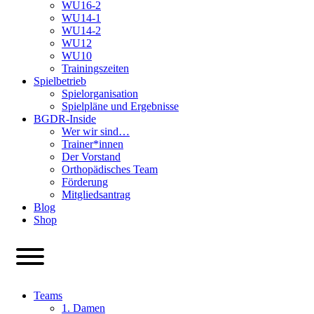
WU16-2
WU14-1
WU14-2
WU12
WU10
Trainingszeiten
Spielbetrieb
Spielorganisation
Spielpläne und Ergebnisse
BGDR-Inside
Wer wir sind…
Trainer*innen
Der Vorstand
Orthopädisches Team
Förderung
Mitgliedsantrag
Blog
Shop
Teams
1. Damen