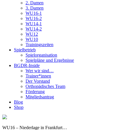
2. Damen
3. Damen
WU16-1
WU16-2
WU14-1
WU14-2
WU12
WU10
Trainingszeiten
Spielbetrieb
Spielorganisation
Spielpläne und Ergebnisse
BGDR-Inside
Wer wir sind…
Trainer*innen
Der Vorstand
Orthopädisches Team
Förderung
Mitgliedsantrag
Blog
Shop
WU16 – Niederlage in Frankfurt…