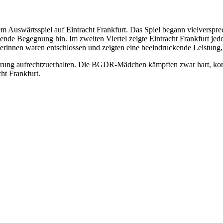
wärtsspiel auf Eintracht Frankfurt. Das Spiel begann vielverspreche
nende Begegnung hin. Im zweiten Viertel zeigte Eintracht Frankfurt jed
terinnen waren entschlossen und zeigten eine beeindruckende Leistun
ührung aufrechtzuerhalten. Die BGDR-Mädchen kämpften zwar hart, kon
ht Frankfurt.