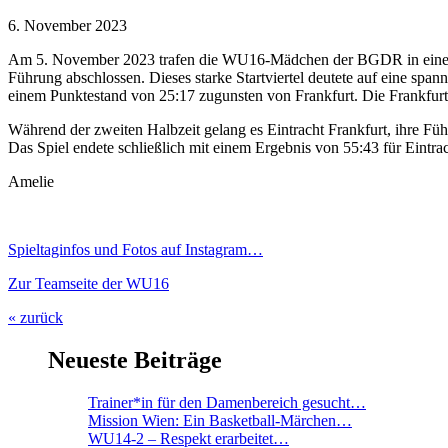
6. November 2023
Am 5. November 2023 trafen die WU16-Mädchen der BGDR in einem Aus
Führung abschlossen. Dieses starke Startviertel deutete auf eine span
einem Punktestand von 25:17 zugunsten von Frankfurt. Die Frankfur
Während der zweiten Halbzeit gelang es Eintracht Frankfurt, ihre F
Das Spiel endete schließlich mit einem Ergebnis von 55:43 für Eintrac
Amelie
S
pieltaginfos und Fotos auf Instagram…
Zur Teamseite der WU16
« zurück
Neueste Beiträge
Trainer*in für den Damenbereich gesucht…
Mission Wien: Ein Basketball-Märchen…
WU14-2 – Respekt erarbeitet…