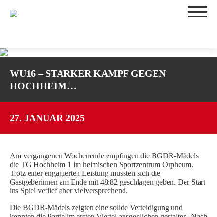
TEAMS
WU16 – STARKER KAMPF GEGEN
1. DAMEN
HOCHHEIM…
2. DAMEN
3. DAMEN
WU16-1
27. JANUAR 2025
WU16-2
WU14-1
Am vergangenen Wochenende empfingen die BGDR-Mädels
WU14-2
die TG Hochheim 1 im heimischen Sportzentrum Orpheum.
WU12
Trotz einer engagierten Leistung mussten sich die
Gastgeberinnen am Ende mit 48:82 geschlagen geben. Der Start
WU10
ins Spiel verlief aber vielversprechend.
TRAININGSZEITEN
Die BGDR-Mädels zeigten eine solide Verteidigung und
SPIELBETRIEB
konnten die Partie im ersten Viertel ausgeglichen gestalten. Nach