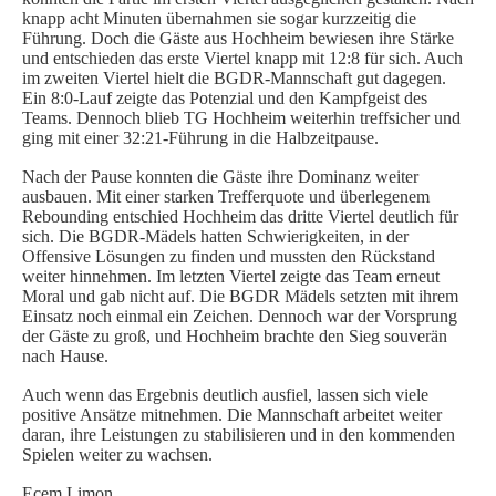
knapp acht Minuten übernahmen sie sogar kurzzeitig die
SPIELORGANISATION
Führung. Doch die Gäste aus Hochheim bewiesen ihre Stärke
und entschieden das erste Viertel knapp mit 12:8 für sich. Auch
SPIELPLÄNE UND ERGEBNISSE
im zweiten Viertel hielt die BGDR-Mannschaft gut dagegen.
Ein 8:0-Lauf zeigte das Potenzial und den Kampfgeist des
BGDR-INSIDE
Teams. Dennoch blieb TG Hochheim weiterhin treffsicher und
ging mit einer 32:21-Führung in die Halbzeitpause.
WER WIR SIND…
TRAINER*INNEN
Nach der Pause konnten die Gäste ihre Dominanz weiter
ausbauen. Mit einer starken Trefferquote und überlegenem
DER VORSTAND
Rebounding entschied Hochheim das dritte Viertel deutlich für
ORTHOPÄDISCHES TEAM
sich. Die BGDR-Mädels hatten Schwierigkeiten, in der
Offensive Lösungen zu finden und mussten den Rückstand
FÖRDERUNG
weiter hinnehmen. Im letzten Viertel zeigte das Team erneut
MITGLIEDSANTRAG
Moral und gab nicht auf. Die BGDR Mädels setzten mit ihrem
Einsatz noch einmal ein Zeichen. Dennoch war der Vorsprung
BLOG
der Gäste zu groß, und Hochheim brachte den Sieg souverän
nach Hause.
SHOP
Auch wenn das Ergebnis deutlich ausfiel, lassen sich viele
positive Ansätze mitnehmen. Die Mannschaft arbeitet weiter
daran, ihre Leistungen zu stabilisieren und in den kommenden
Spielen weiter zu wachsen.
Ecem Limon